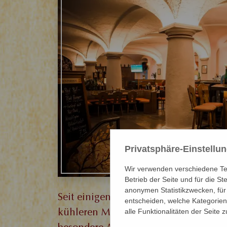
Privatsphäre-Einstellu
Wir verwenden verschiedene Tec
Betrieb der Seite und für die S
anonymen Statistikzwecken, für 
Seit einigen Jahren bieten wir unser
entscheiden, welche Kategorien 
kühleren Monaten mit unseren Liveb
alle Funktionalitäten der Seite 