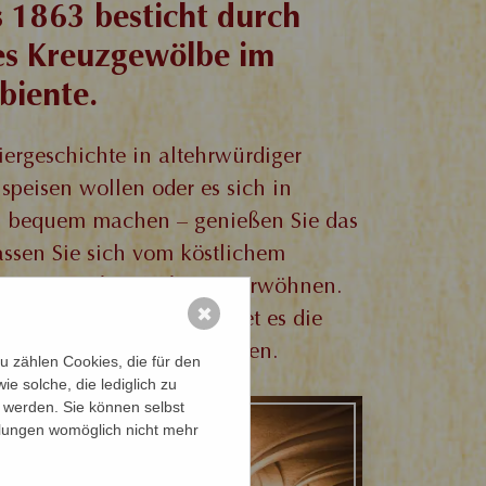
 1863 besticht durch
ges Kreuzgewölbe im
biente.
Biergeschichte in altehrwürdiger
 speisen wollen oder es sich in
n bequem machen – genießen Sie das
lassen Sie sich vom köstlichem
em aus Topf und Pfanne verwöhnen.
✖
bis zu 120 Personen bietet es die
individuelle Feierlichkeiten.
 zählen Cookies, die für den
e solche, die lediglich zu
t werden. Sie können selbst
ellungen womöglich nicht mehr