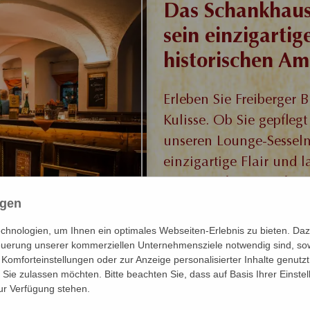
Das Schankhaus
sein einzigarti
historischen Am
Erleben Sie Freiberger 
Kulisse. Ob Sie gepflegt
unseren Lounge-Sessel
einzigartige Flair und 
Gerstensaft und Deftig
Mit einem Platzangebot 
ngen
perfekte Größe auch für 
hnologien, um Ihnen ein optimales Webseiten-Erlebnis zu bieten. Dazu
teuerung unserer kommerziellen Unternehmensziele notwendig sind, sowi
Komforteinstellungen oder zur Anzeige personalisierter Inhalte genutz
en Gästen in den
Sie zulassen möchten. Bitte beachten Sie, dass auf Basis Ihrer Einst
ands eine ganz
zur Verfügung stehen.