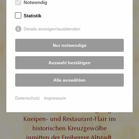
Notwendig
Statistik
Details anzeigen/ausblenden
Nur notwendige
Auswahl bestätigen
Alle auswählen
Das Schankhaus
Datenschutz
Impressum
Genießen Sie dieses einzigartige
Kneipen- und Restaurant-Flair im
historischen Kreuzgewölbe
inmitten der Freiberger Altstadt,